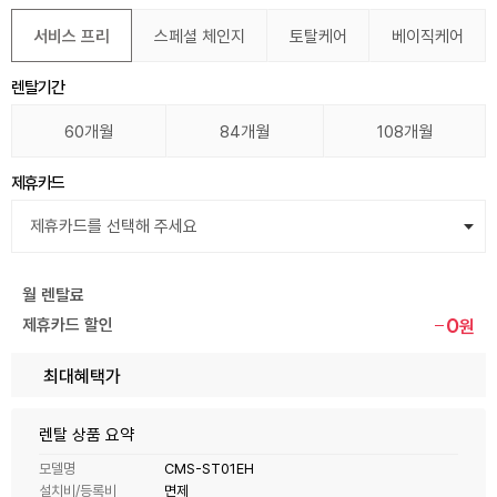
서비스 프리
스페셜 체인지
토탈케어
베이직케어
렌탈기간
60개월
84개월
108개월
제휴카드
월 렌탈료
0
제휴카드 할인
원
최대혜택가
렌탈 상품 요약
모델명
CMS-ST01EH
설치비/등록비
면제