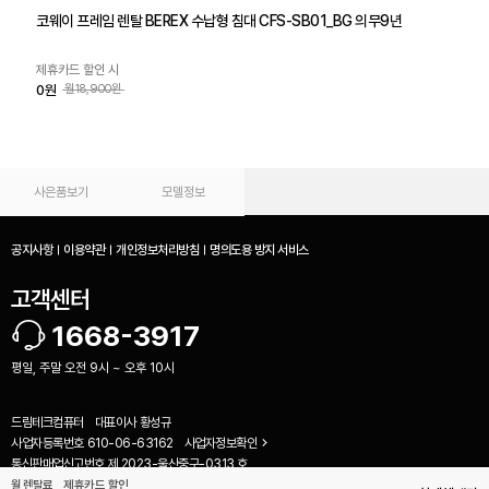
코웨이 프레임 렌탈 BEREX 수납형 침대 CFS-SB01_BG 의무9년
제휴카드 할인 시
0원
월18,900원
사은품보기
모델정보
공지사항
이용약관
개인정보처리방침
명의도용 방지 서비스
고객센터
1668-3917
평일, 주말 오전 9시 ~ 오후 10시
드림테크컴퓨터
대표이사
황성규
사업자등록번호
610-06-63162
사업자정보확인
비교하기(
0
)
통신판매업신고번호
제 2023-울산중구-0313 호
(44467) 울산 중구 명륜로 104 1층 (우정동)
월 렌탈료
제휴카드 할인