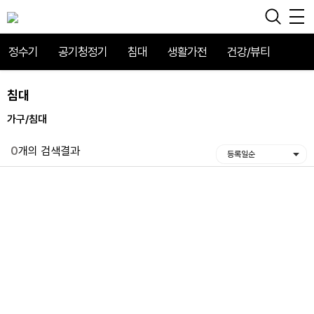
정수기
공기청정기
침대
생활가전
건강/뷰티
침대
가구/침대
0
개의 검색결과
등록일순