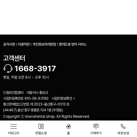
공지사항
이용약관
개인정보처리방침
명의도용 방지 서비스
고객센터
1668-3917
평일, 주말 오전 9시 ~ 오후 10시
드림테크컴퓨터
대표이사
황성규
사업자등록번호
610-06-63162
사업자정보확인
통신판매업신고번호
제 2023-울산중구-0313 호
비교하기(
0
)
(44467) 울산 중구 명륜로 104 1층 (우정동)
Copyright ⓒ brandrental.shop. All Rights Reserved.
카테고리
렌탈쇼핑
홈
구매후기
바로상담