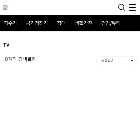
정수기
공기청정기
침대
생활가전
건강/뷰티
TV
0
개의 검색결과
등록일순