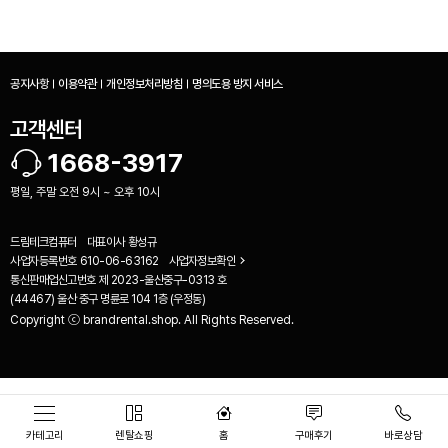
공지사항
이용약관
개인정보처리방침
명의도용 방지 서비스
고객센터
1668-3917
평일, 주말 오전 9시 ~ 오후 10시
드림테크컴퓨터
대표이사
황성규
사업자등록번호
610-06-63162
사업자정보확인
통신판매업신고번호
제 2023-울산중구-0313 호
(44467) 울산 중구 명륜로 104 1층 (우정동)
Copyright ⓒ brandrental.shop. All Rights Reserved.
비교하기(
0
)
카테고리
렌탈쇼핑
홈
구매후기
바로상담