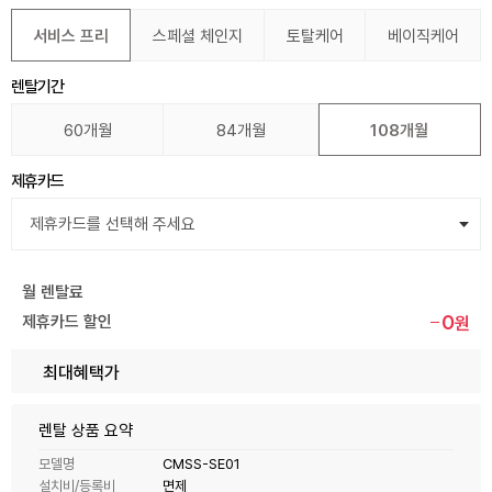
서비스 프리
스페셜 체인지
토탈케어
베이직케어
렌탈기간
60개월
84개월
108개월
제휴카드
월 렌탈료
0
제휴카드 할인
원
최대혜택가
렌탈 상품 요약
모델명
CMSS-SE01
설치비/등록비
면제