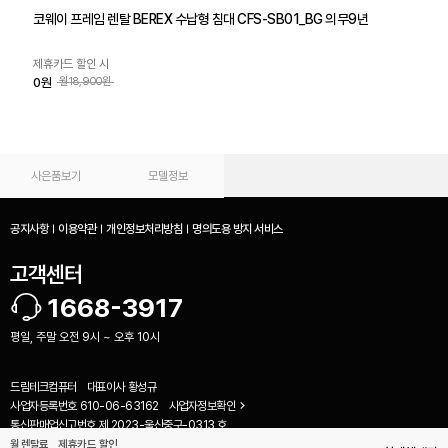
코웨이 프레임 렌탈 BEREX 수납형 침대 CFS-SB01_BG 의무9년
제휴카드 할인 시
0원
월18,900원
사은품보기
모델정보
공지사항
이용약관
개인정보처리방침
명의도용 방지 서비스
고객센터
1668-3917
평일, 주말 오전 9시 ~ 오후 10시
드림테크컴퓨터
대표이사
황성규
사업자등록번호
610-06-63162
사업자정보확인
비교하기(
0
)
통신판매업신고번호
제 2023-울산중구-0313 호
(44467) 울산 중구 명륜로 104 1층 (우정동)
월 렌탈료
제휴카드 할인