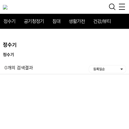
정수기
공기청정기
침대
생활가전
건강/뷰티
정수기
정수기
0
개의 검색결과
등록일순