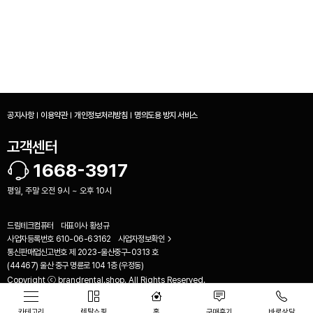
공지사항
이용약관
개인정보처리방침
명의도용 방지 서비스
고객센터
1668-3917
평일, 주말 오전 9시 ~ 오후 10시
드림테크컴퓨터
대표이사
황성규
사업자등록번호
610-06-63162
사업자정보확인
비교하기(
0
)
통신판매업신고번호
제 2023-울산중구-0313 호
(44467) 울산 중구 명륜로 104 1층 (우정동)
Copyright ⓒ brandrental.shop. All Rights Reserved.
카테고리
렌탈쇼핑
홈
구매후기
바로상담