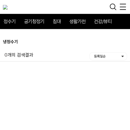
정수기
공기청정기
침대
생활가전
건강/뷰티
냉정수기
0
개의 검색결과
등록일순