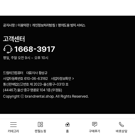
공지사항
이용약관
개인정보처리방침
명의도용 방지 서비스
고객센터
1668-3917
평일, 주말 오전 9시 ~ 오후 10시
드림테크컴퓨터
대표이사
황성규
사업자등록번호
610-06-63162
사업자정보확인
통신판매업신고번호
제 2023-울산중구-0313 호
(44467) 울산 중구 명륜로 104 1층 (우정동)
Copyright ⓒ brandrental.shop. All Rights Reserved.
비교하기(
0
)
카테고리
렌탈쇼핑
홈
구매후기
바로상담