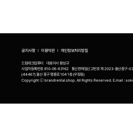
공지사항
이용약관
개인정보처리방침
드림테크컴퓨터
대표이사
황성규
사업자등록번호
610-06-63162
통신판매업신고번호
제 2023-울산중구-03
(44467) 울산 중구 명륜로 104 1층 (우정동)
Copyright ⓒ brandrental.shop. All Rights Reserved. E.mail :
sok