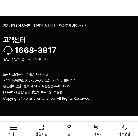
공지사항
이용약관
개인정보처리방침
명의도용 방지 서비스
고객센터
1668-3917
평일, 주말 오전 9시 ~ 오후 10시
드림테크컴퓨터
대표이사
황성규
사업자등록번호
610-06-63162
사업자정보확인
통신판매업신고번호
제 2023-울산중구-0313 호
(44467) 울산 중구 명륜로 104 1층 (우정동)
Copyright ⓒ brandrental.shop. All Rights Reserved.
비교하기(
0
)
카테고리
렌탈쇼핑
홈
구매후기
바로상담