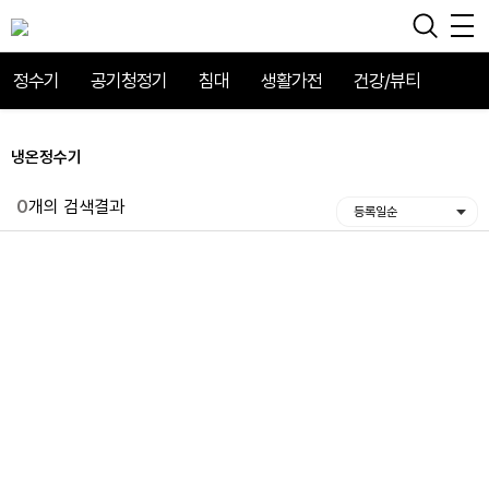
정수기
공기청정기
침대
생활가전
건강/뷰티
냉온정수기
0
개의 검색결과
등록일순