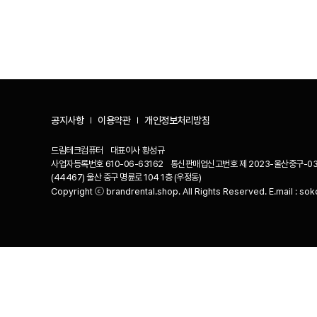
공지사항
이용약관
개인정보처리방침
드림테크컴퓨터
대표이사
황성규
사업자등록번호
610-06-63162
통신판매업신고번호
제 2023-울산중구-03
(44467) 울산 중구 명륜로 104 1층 (우정동)
Copyright ⓒ brandrental.shop. All Rights Reserved. E.mail :
sok