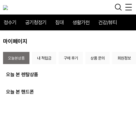
정수기
공기청정기
침대
생활가전
건강/뷰티
마이페이지
오늘본상품
내 적립금
구매 후기
상품 문의
회원정보
오늘 본 렌탈상품
오늘 본 핸드폰