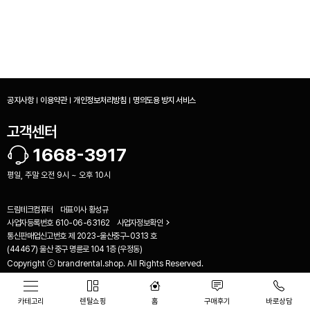
공지사항
이용약관
개인정보처리방침
명의도용 방지 서비스
고객센터
1668-3917
평일, 주말 오전 9시 ~ 오후 10시
드림테크컴퓨터
대표이사
황성규
사업자등록번호
610-06-63162
사업자정보확인
통신판매업신고번호
제 2023-울산중구-0313 호
비교하기(
0
)
(44467) 울산 중구 명륜로 104 1층 (우정동)
Copyright ⓒ brandrental.shop. All Rights Reserved.
카테고리
렌탈쇼핑
홈
구매후기
바로상담