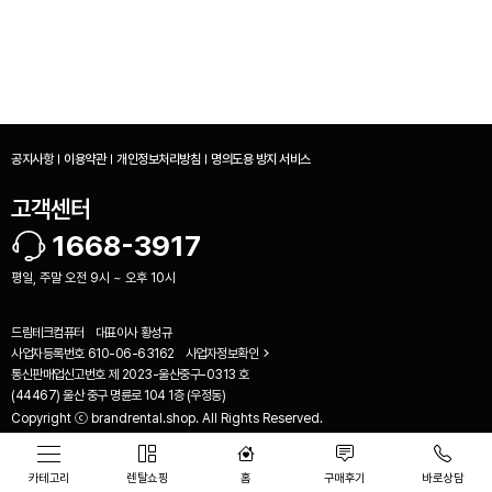
공지사항
이용약관
개인정보처리방침
명의도용 방지 서비스
고객센터
1668-3917
평일, 주말 오전 9시 ~ 오후 10시
드림테크컴퓨터
대표이사
황성규
사업자등록번호
610-06-63162
사업자정보확인
통신판매업신고번호
제 2023-울산중구-0313 호
비교하기(
0
)
(44467) 울산 중구 명륜로 104 1층 (우정동)
Copyright ⓒ brandrental.shop. All Rights Reserved.
카테고리
렌탈쇼핑
홈
구매후기
바로상담