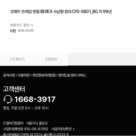
코웨이 프레임 렌탈 BEREX 수납형 침대 CFS-SB01_BG 의무9년
제휴카드 할인 시
0원
월18,900원
사은품보기
모델정보
공지사항
이용약관
개인정보처리방침
명의도용 방지 서비스
고객센터
1668-3917
평일, 주말 오전 9시 ~ 오후 10시
드림테크컴퓨터
대표이사
황성규
사업자등록번호
610-06-63162
사업자정보확인
비교하기(
0
)
통신판매업신고번호
제 2023-울산중구-0313 호