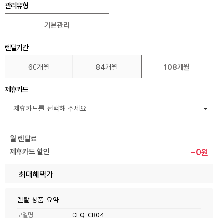
관리유형
기본관리
렌탈기간
60개월
84개월
108개월
제휴카드
월 렌탈료
0
제휴카드 할인
원
최대혜택가
렌탈 상품 요약
모델명
CFQ-CB04