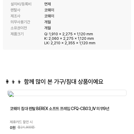
설치비/등록비
면제
렌탈사
코웨이
제조사
코웨이
의무사용기간
개월
소유권이전
개월
제품크기
Q: 1,910 x 2,275 x 1,120 mm
K: 2,060 x 2,275 x 1,120 mm
LK: 2,210 x 2,355 x 1,120 mm
👩‍👦‍👦 함께 많이 본
가구/침대
상품이에요
코웨이 침대 렌탈 BEREX 소프트 프레임 CFQ-CB03_IV 의무9년
제휴카드 할인 시
0원
월24,900원