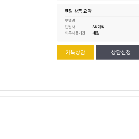
렌탈 상품 요약
모델명
렌탈사
SK매직
의무사용기간
개월
카톡상담
상담신청