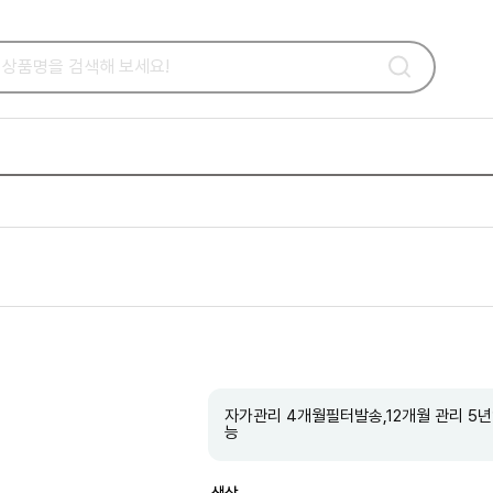
자가관리 4개월필터발송,12개월 관리 5년
능
색상