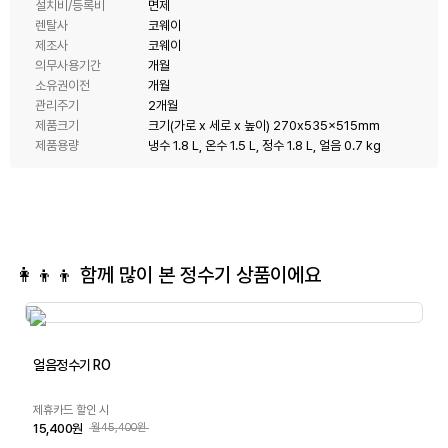
설치비/등록비
면제
렌탈사
코웨이
제조사
코웨이
의무사용기간
개월
소유권이전
개월
관리주기
2개월
제품크기
크기(가로 x 세로 x 높이) 270x535x515mm
제품용량
냉수 1.8 L, 온수 1.5 L, 정수 1.8 L, 얼음 0.7 kg
👩‍👦‍👦 함께 많이 본
정수기
상품이에요
얼음정수기 RO
제휴카드 할인 시
15,400원
월45,400원