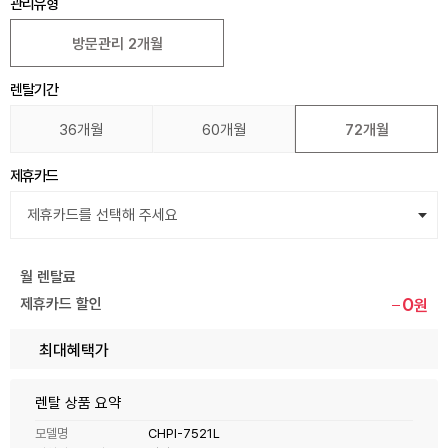
관리유형
방문관리 2개월
렌탈기간
36개월
60개월
72개월
제휴카드
월 렌탈료
0
제휴카드 할인
원
최대혜택가
렌탈 상품 요약
모델명
CHPI-7521L