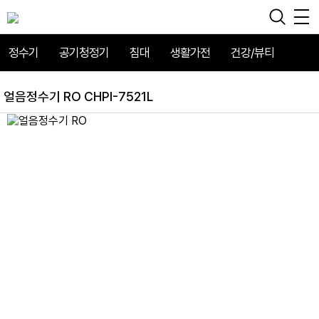
정수기
공기청정기
침대
생활가전
건강/뷰티
얼음정수기 RO CHPI-7521L