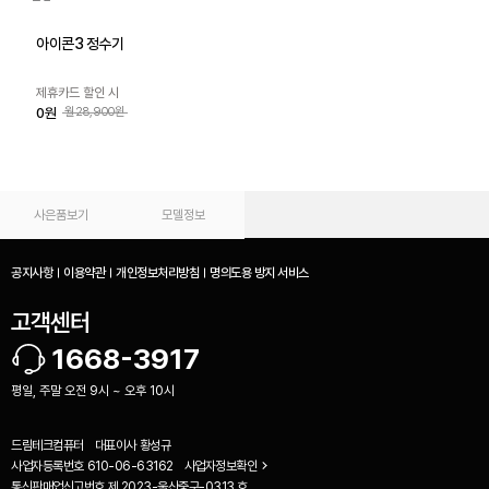
아이콘3 정수기
제휴카드 할인 시
0원
월28,900원
사은품보기
모델정보
공지사항
이용약관
개인정보처리방침
명의도용 방지 서비스
고객센터
1668-3917
평일, 주말 오전 9시 ~ 오후 10시
드림테크컴퓨터
대표이사
황성규
사업자등록번호
610-06-63162
사업자정보확인
비교하기(
0
)
통신판매업신고번호
제 2023-울산중구-0313 호