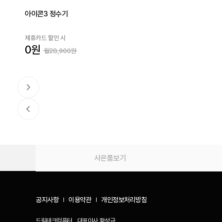
아이콘3 정수기
제휴카드 할인 시
0원
월28,900원
사은품보기
공지사항
이용약관
개인정보처리방침
드림테크컴퓨터
대표이사
황성규