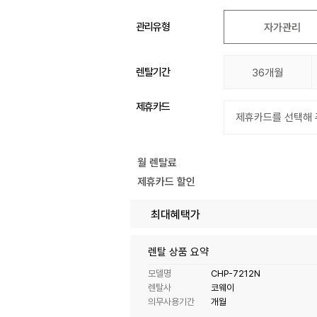
관리유형
자가관리
렌탈기간
36개월
제휴카드
월 렌탈료
제휴카드 할인
최대혜택가
렌탈 상품 요약
모델명
CHP-7212N
렌탈사
코웨이
의무사용기간
개월