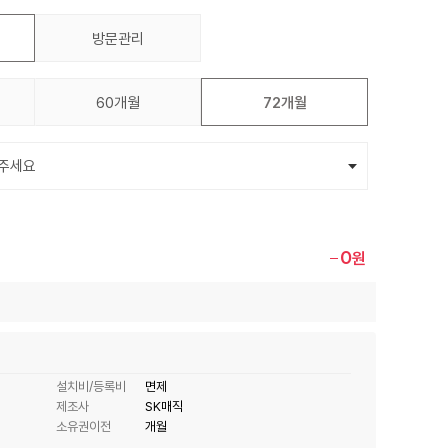
방문관리
60개월
72개월
0
원
설치비/등록비
면제
제조사
SK매직
소유권이전
개월