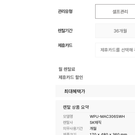
관리유형
셀프관리
렌탈기간
36개월
제휴카드
월 렌탈료
제휴카드 할인
최대혜택가
렌탈 상품 요약
모델명
WPU-MAC306SWH
렌탈사
SK매직
의무사용기간
개월
제품크기
170 x 480 x 360 mm