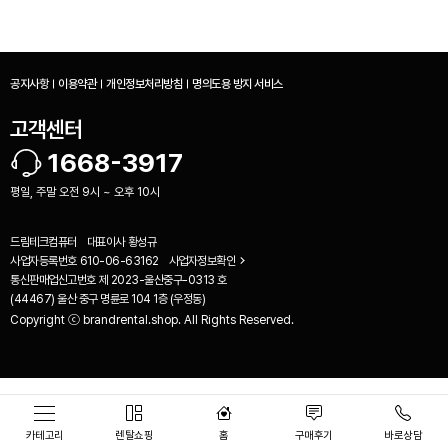
공지사항
이용약관
개인정보처리방침
명의도용 방지 서비스
고객센터
1668-3917
평일, 주말 오전 9시 ~ 오후 10시
드림테크컴퓨터
대표이사
황성규
사업자등록번호
610-06-63162
사업자정보확인
통신판매업신고번호
제 2023-울산중구-0313 호
(44467) 울산 중구 명륜로 104 1층 (우정동)
Copyright ⓒ brandrental.shop. All Rights Reserved.
비교하기(
0
)
카테고리
렌탈쇼핑
홈
구매후기
바로상담