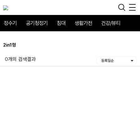
정수기
공기청정기
침대
생활가전
건강/뷰티
2in1형
0
개의 검색결과
등록일순