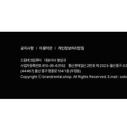
공지사항
이용약관
개인정보처리방침
드림테크컴퓨터
대표이사
황성규
사업자등록번호
610-06-63162
통신판매업신고번호
제 2023-울산중구-03
(44467) 울산 중구 명륜로 104 1층 (우정동)
Copyright ⓒ brandrental.shop. All Rights Reserved. E.mail :
sok