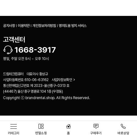
공지사항
이용약관
개인정보처리방침
명의도용 방지 서비스
고객센터
1668-3917
평일, 주말 오전 9시 ~ 오후 10시
드림테크컴퓨터
대표이사
황성규
사업자등록번호
610-06-63162
사업자정보확인
통신판매업신고번호
제 2023-울산중구-0313 호
(44467) 울산 중구 명륜로 104 1층 (우정동)
Copyright ⓒ brandrental.shop. All Rights Reserved.
비교하기(
0
)
카테고리
렌탈쇼핑
홈
구매후기
바로상담