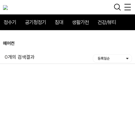
정수기
공기청정기
침대
생활가전
건강/뷰티
에어컨
0
개의 검색결과
등록일순