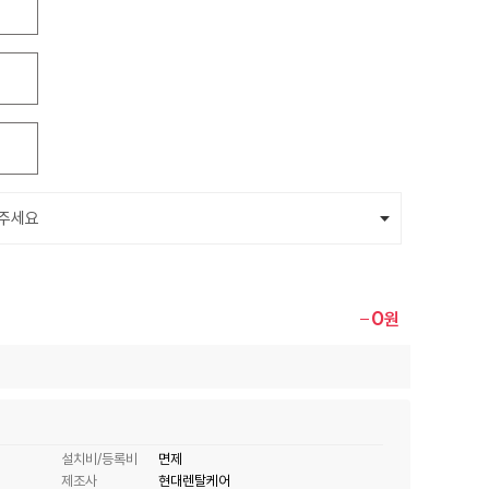
0
원
설치비/등록비
면제
제조사
현대렌탈케어