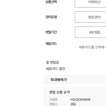
상품선택
커피머신
관리유형
방문관리
렌탈기간
48개월
제휴카드
월 렌탈료
제휴카드 할인
최대혜택가
렌탈 상품 요약
모델명
HQCB300B0B
렌탈사
큐밍