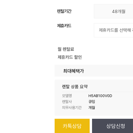
렌탈기간
48개월
제휴카드
월 렌탈료
제휴카드 할인
최대혜택가
렌탈 상품 요약
모델명
H5AB100V0D
렌탈사
큐밍
의무사용기간
개월
카톡상담
상담신청