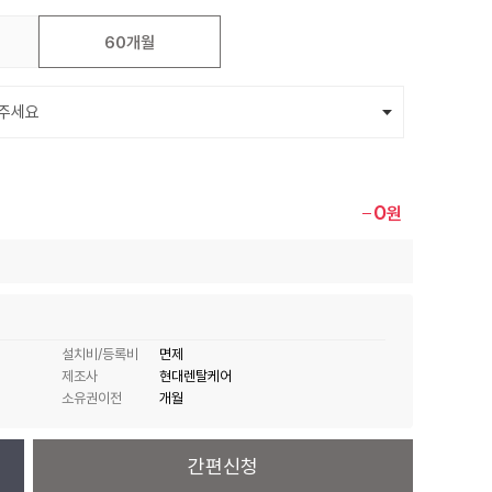
60개월
0
원
설치비/등록비
면제
제조사
현대렌탈케어
소유권이전
개월
간편신청